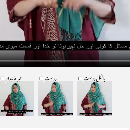
بالکل درست
درست
غیر جانبدار