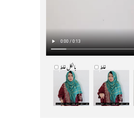
غلط
بالکل غلط