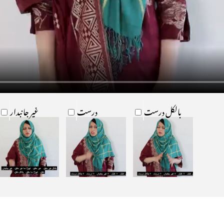
بالکل درست
درست
غیر جانبدار