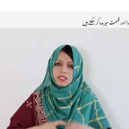
اور قسمت میرٰ مدد کر سکتے ہیں