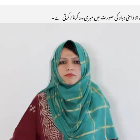
 جو ذہنی دباو کی صورت میں میری مدد کرتا/کرتی ے۔