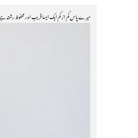
میرے پاس کم از کم ایک ایسا قریب اور محفوظ رشتہ ہے