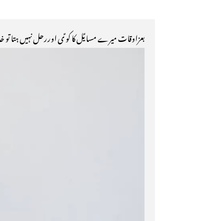
بعزاوقات میرے مسایؑل کا کو ؑی اوررحل نہیں ہتا تو خدا 