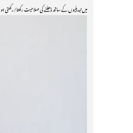
میں تبدیلیوں کے ساتھ ڈھلنے کی صلاحیت رکھتا/رکھتی ہ