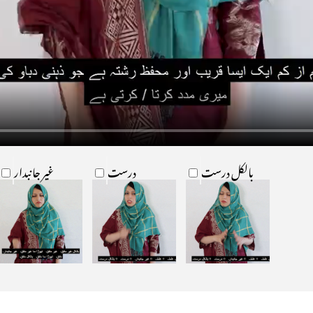
بالکل درست
درست
غیر جانبدار