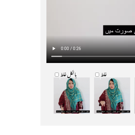
غلط
بالکل غلط