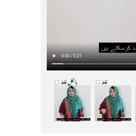
غلط
بالکل غلط